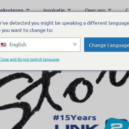
 rekruteren
Inspiratie
Over ons
C
've detected you might be speaking a different language
 you want to change to:
English
Change Languag
Close and do not switch language