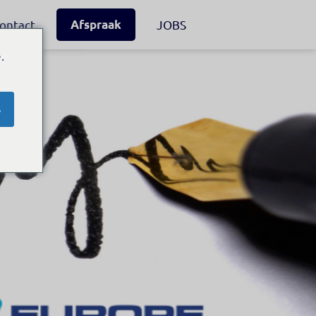
ontact
Afspraak
JOBS
.
e