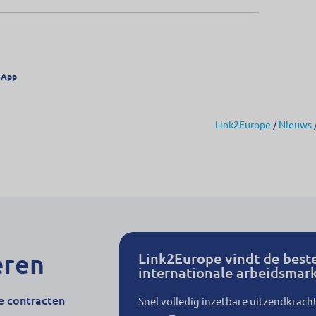
sApp
Link2Europe
/
Nieuws
eren
Link2Europe vindt de best
internationale arbeidsmark
e contracten
Snel volledig inzetbare uitzendkrach