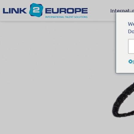
Internat.
We
Do