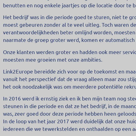
benutten en nog enkele jaartjes op die locatie door te 
Het bedrijf was in die periode goed te sturen, niet te g
moest gebeuren zonder al te veel uitleg. Toch waren d
verantwoordelijkheden beter omlijnd worden, moesten 
naarmate de groep groter werd, komen er automatisch w
Onze klanten werden groter en hadden ook meer servic
moesten mee groeien met onze ambities.
Link2Europe bereidde zich voor op de toekomst en maa
vanuit het perspectief dat de vraag alleen maar zou sti
het ook noodzakelijk was om meerdere potentiële rekr
In 2016 werd ik ernstig ziek en ik ben mijn team nog ste
steunen in die periode en dat ze het bedrijf, in de ma
was, zeer goed door deze periode hebben heen geloodst.
In de loop van het jaar 2017 werd duidelijk dat onze hu
iedereen die we tewerkstelden en onthaalden op een