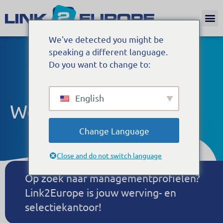
Internat
We've detected you might be
speaking a different language.
Do you want to change to:
English
Werving en Selectie
Change Language
Close and do not switch language
Op zoek naar managementprofielen?
Link2Europe is jouw werving- en
selectiekantoor!