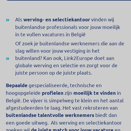
Als
vinden wij
werving- en selectiekantoor
buitenlandse professionals voor jouw moeilijk
in te vullen vacatures in België
Of zoek je buitenlandse werknemers die aan de
slag willen voor jouw vestiging in het
buitenland? Kan ook, Link2Europe doet aan
globale werving en selectie en zorgt voor de
juiste persoon op de juiste plaats.
gespecialiseerde, technische en
Bepaalde
hoogopgeleide
zijn
in
profielen
moeilijk
te vinden
België. De vijver is simpelweg te klein en het aantal
afgestudeerden te laag. Het vast rekruteren van
biedt dan
buitenlandse talentvolle werknemers
een goede uitweg.
Als werving en selectiekantoor
zoeken wij
en
de juiste match voor jouw vacature