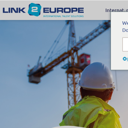
Internat.
We
Do