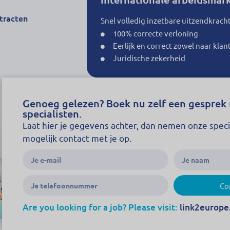
tracten
Snel volledig inzetbare uitzendkrach
100% correcte verloning
Eerlijk en correct zowel naar klan
Juridische zekerheid
Genoeg gelezen? Boek nu zelf een gesprek
specialisten.
Laat hier je gegevens achter, dan nemen onze speci
mogelijk contact met je op.
Co
Are you looking for a job? Please visit:
link2europe