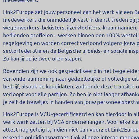
Link2Europe zet jouw personeel aan het werk via een Be
medewerkers die onmiddellijk vast in dienst treden bij 
wegenwerkers, bekisters, ijzervlechters, kraanmannen, 
bedienden profielen – werken binnen een 100% wettelij
regelgeving en worden correct verloond volgens jouw p
sectorfederatie en de Belgische arbeids- en sociale insp
Zo kan jij op je twee oren slapen.
Bovendien zijn we ook gespecialiseerd in het begeleide
van onderaanneming naar gedeeltelijke of volledige ui
bedrijf, alsook de kandidaten, zodoende deze transitie 
verloopt voor alle partijen. Zo ben je niet langer afha
je zelf de touwtjes in handen van jouw personeelsbesta
Link2Europe is VCU-gecertificeerd en kan hierdoor in al
werk werk zetten bij VCA ondernemingen. Voor elke ka
attest nog geldig is, indien niet dan voorziet Link2Europ
erkende opleidingspartner. Ook al onze interne medew