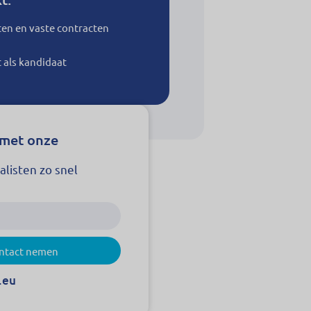
ten en vaste contracten
t als kandidaat
 met onze
alisten zo snel
ntact nemen
.eu