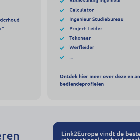
Bouwkundig Ingenieur
Calculator
Ingenieur Studiebureau
nderhoud
 -
Project Leider
Tekenaar
Werfleider
...
Ontdek hier meer over deze en a
bediendeprofielen
eren
Link2Europe vindt de best
internationale arbeidsmark