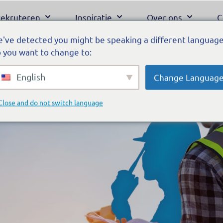
 rekruteren
Inspiratie
Over ons
C
've detected you might be speaking a different language
 you want to change to:
English
Change Languag
Close and do not switch language