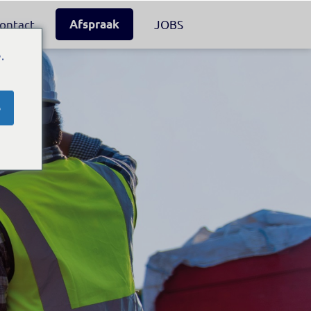
ontact
Afspraak
JOBS
.
e