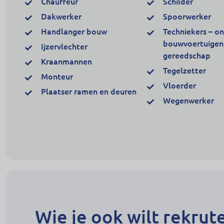
Chauffeur
Schilder
Dakwerker
Spoorwerker
Handlanger bouw
Techniekers – o
bouwvoertuigen,
Ijzervlechter
gereedschap
Kraanmannen
Tegelzetter
Monteur
Vloerder
Plaatser ramen en deuren
Wegenwerker
Wie je ook wilt rekrut