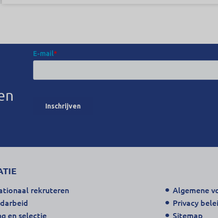
en
ATIE
ationaal rekruteren
Algemene v
ndarbeid
Privacy bele
g en selectie
Sitemap