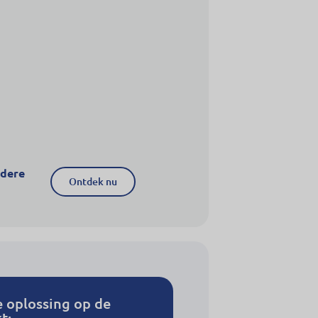
ndere
Ontdek nu
e oplossing op de
t: