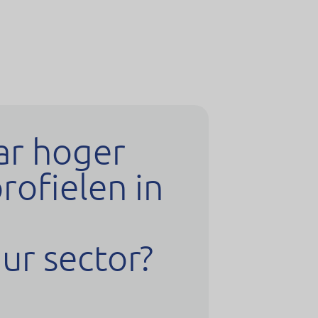
ar hoger
rofielen in
n
uur sector?