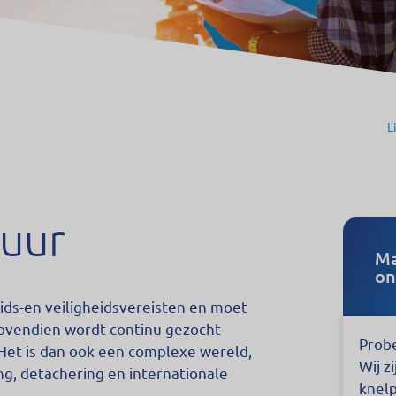
L
tuur
Ma
on
ds-en veiligheidsvereisten en moet
ovendien wordt continu gezocht
Probe
Het is dan ook een complexe wereld,
Wij z
g, detachering en internationale
knel