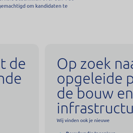
e gemachtigd om kandidaten te
t de
Op zoek na
nde
opgeleide p
de bouw e
infrastruct
Wij vinden ook je nieuwe