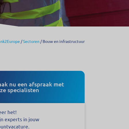
ink2Europe
/
Sectoren
/
Bouw en infrastructuur
ak nu een afspraak met
ze specialisten
er het!
ijn experts in jouw
puntvacature.