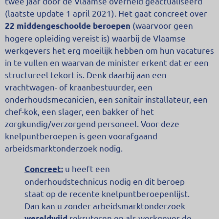
twee jaar door de Vlaamse overheid geactualiseerd
(laatste update 1 april 2021). Het gaat concreet over
(waarvoor geen
22 middengeschoolde beroepen
hogere opleiding vereist is) waarbij de Vlaamse
werkgevers het erg moeilijk hebben om hun vacatures
in te vullen en waarvan de minister erkent dat er een
structureel tekort is. Denk daarbij aan een
vrachtwagen- of kraanbestuurder, een
onderhoudsmecanicien, een sanitair installateur, een
chef-kok, een slager, een bakker of het
zorgkundig/verzorgend personeel. Voor deze
knelpuntberoepen is geen voorafgaand
arbeidsmarktonderzoek nodig.
u heeft een
Concreet:
onderhoudstechnicus nodig en dit beroep
staat op de recente knelpuntberoepenlijst.
Dan kan u zonder arbeidsmarktonderzoek
rekruteren en als werkgever de
wereldwijd