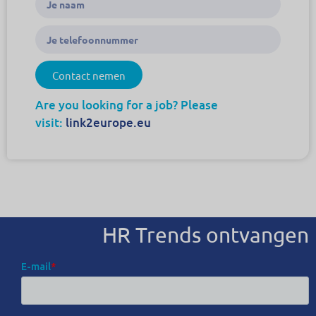
Contact nemen
Are you looking for a job? Please
visit:
link2europe.eu
HR Trends ontvangen