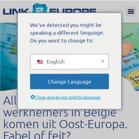
Internat
We've detected you might be
speaking a different language.
Do you want to change to:
English
Change Language
Alle buitenlandse
Close and do not switch language
werknemers in België
komen uit Oost-Europa.
Fabel of feit?