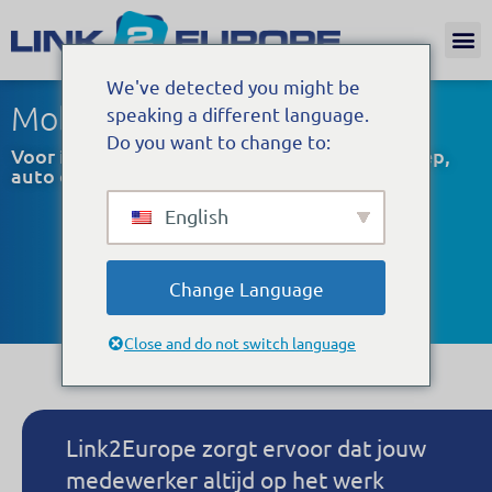
Internat
We've detected you might be
Mobiliteit
speaking a different language.
Do you want to change to:
Voor ieder wat wils: een (elektrische) fiets, step,
auto of scooter
English
Change Language
Close and do not switch language
Link2Europe zorgt ervoor dat jouw
Kandidaten kunnen beroep doen op een
medewerker altijd op het werk
mobiliteitsoplossing naar keuze, afhankelijk van de