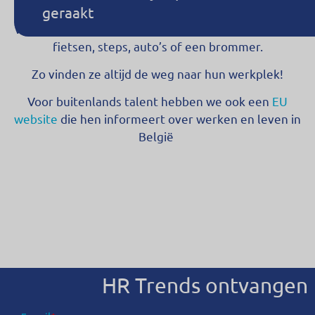
geraakt
afstand die ze moeten afleggen naar het werk. Aan
voordelig tarief krijgen ze de keuze uit (elektrische)
fietsen, steps, auto’s of een brommer.
Zo vinden ze altijd de weg naar hun werkplek!
Voor buitenlands talent hebben we ook een
EU
website
die
hen informeert over werken en leven in
België
HR Trends ontvangen