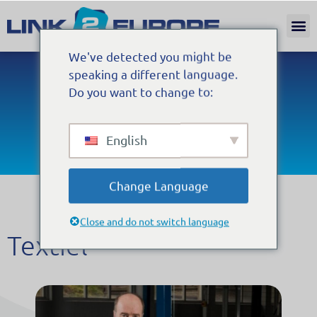
Internat
We've detected you might be
speaking a different language.
Do you want to change to:
English
Change Language
Close and do not switch language
Textiel